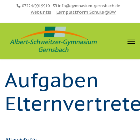
07224/9919910
info@gymnasium-gernsbach.de
Webuntis
Lernplattform Schule@BW
Aufgaben
Elternvertrete
Elterninfo für