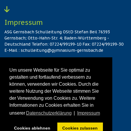
Impressum
ASG Gernsbach Schulleitung OStD Stefan Beil 76593
Gernsbach; Otto-Hahn-Str. 4; Baden-Württemberg -
Deutschland Telefon: 07224/99199-10 Fax: 07224/99199-30
E-Mail : schulleitung@gymnasium-gernsbach.de
Hier gehts zum Kontakt
Um unsere Webseite für Sie optimal zu
gestalten und fortlaufend verbessern zu
können, verwenden wir Cookies. Durch die
Datenschutz
weitere Nutzung der Webseite stimmen Sie
Hier gehts zur vollständigen Datenschutzerklärung
der Verwendung von Cookies zu. Weitere
Informationen zu Cookies erhalten Sie in
unserer
Datenschutzerklärung
|
Impressum
© 2026 ASG Gernsbach
Cookies ablehnen
Cookies zulassen